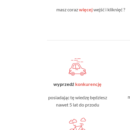
masz coraz
więcej
wejść i kliknięć ?
wyprzedź
konkurencję
m
posiadając tę wiedzę będziesz
nawet 5 lat do przodu