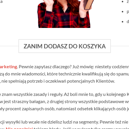
ia
z
d
ZANIM DODASZ DO KOSZYKA
arketing
. Pewnie zapytasz dlaczego? Już mówię: niestety codzienn
do mnie wiadomości, które technicznie kwalifikują się do spamu.
 nie spełniają potrzeb i oczekiwań potencjalnych Klientów.
nam wszystkie zasady i reguły. Aż boli mnie to, gdy u kolejnego 
w jest straszny bałagan, z drugiej strony wszystkie podstawowe w
 procent zapisanych osób, natomiast odsetek klikających osób jes
cji wysyłki lub wcale nie dzielisz ludzi na segmenty. Pewnie też n
ów.
Nie popełniaj
takiego błędu. Jeśli wysyłasz tylko ręczny newsle