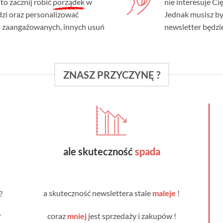
to zacznij robić
porządek
w
nie interesuje Ci
dzi oraz personalizować
Jednak musisz b
 o zaangażowanych, innych usuń
newsletter będzi
ZNASZ PRZYCZYNĘ ?
ale skuteczność
spada
a skuteczność newslettera stale
maleje
!
?
coraz
mniej
jest sprzedaży i zakupów !
?