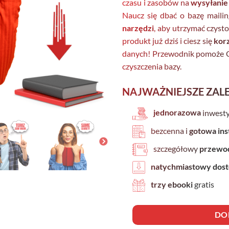
czasu i zasobów na
wysyłanie
Naucz się dbać o bazę maili
narzędzi
, aby utrzymać czysto
produkt już dziś i ciesz się
kor
danych! Przewodnik pomoże Ci
czyszczenia bazy.
NAJWAŻNIEJSZE ZAL
jednorazowa
inwesty
bezcenna i
gotowa ins
szczegółowy
przewo
natychmiastowy dos
trzy ebooki
gratis
DO