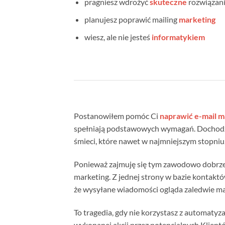
pragniesz wdrożyć
skuteczne
rozwiązan
planujesz poprawić mailing
marketing
wiesz, ale nie jesteś
informatykiem
Postanowiłem pomóc Ci
naprawić e-mail m
spełniają podstawowych wymagań. Dochodzą 
śmieci, które nawet w najmniejszym stopniu,
Ponieważ zajmuję się tym zawodowo dobrze z
marketing. Z jednej strony w bazie kontaktó
że wysyłane wiadomości ogląda zaledwie mały
To tragedia, gdy nie korzystasz z automatyza
wykonanej akcji przez potencjalnych Klient