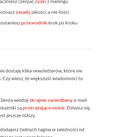
aczniesz czerpać
zyski
z mailingu
poznasz
zasady
jakości, a nie ilości
ostaniesz
przewodnik
krok po kroku
ie dostaję kilka newsletterów, które nie
 Czy wiesz, że większość wiadomości to
Klienta wiedzę
skrajnie zaniedbany
e-mail
skaźniki są
przerażająco niskie
. Dziwisz się,
t jeszcze niższy.
ie dodajesz żadnych tagów w zależności od
tter to jest wręcz żałosne.