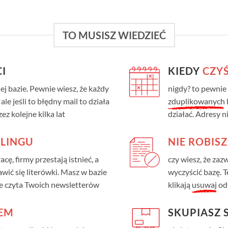
TO MUSISZ WIEDZIEĆ
I
KIEDY
CZYŚ
j bazie. Pewnie wiesz, że każdy
nigdy? to pewnie 
ale jeśli to błędny mail to działa
zduplikowanych
z kolejne kilka lat
działać. Adresy n
LINGU
NIE ROBISZ
acę, firmy przestają istnieć, a
czy wiesz, że zaz
ić się literówki. Masz w bazie
wyczyścić bazę. T
ie czyta Twoich newsletterów
klikają
usuwaj
od 
EM
SKUPIASZ S