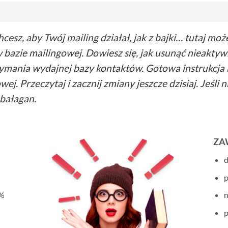
hcesz, aby Twój mailing działał, jak z bajki… tutaj m
w bazie mailingowej. Dowiesz się, jak usunąć nieakty
mania wydajnej bazy kontaktów. Gotowa instrukcja k
j. Przeczytaj i zacznij zmiany jeszcze dzisiaj. Jeśli n
 bałagan.
ZA
d
p
5%
n
p