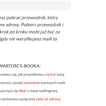
ożesz pobrać przewodnik, który
wne adresy. Pobierz przewodnik i
rok po kroku może już być za
igdy nie weryfikujesz maili to
WARTOŚĆ E-BOOKA:
owiesz się, jak prawidłowo
czyścić
bazę
oznasz zasady
usuwania
martwych maili
auczysz się
dbać
o bazę mailingową
rzestaniesz wyłącznie
zbierać adresy