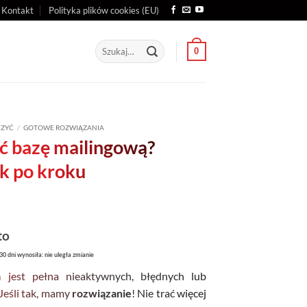
Kontakt
Polityka plików cookies (EU)
Szukaj:
0
CZYĆ
/
GOTOWE ROZWIĄZANIA
ć bazę mailingową?
k po kroku
ualna
to
na
30 dni wynosiła: nie uległa zmianie
osi:
a
jest pełna nieaktywnych, błędnych lub
00 zł.
Jeśli tak, mamy
rozwiązanie
! Nie trać więcej