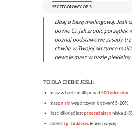
SZCZEGÓŁOWY OPIS
Dbaj o bazę mailingową. Jeśli c
powie Ci, jak zrobić porządek 
poznaj podstawowe zasady trzy
chwilę w Twojej skrzynce mailowe
pewnie masz w bazie piekielny
TO DLA CIEBIE JEŚLI:
masz w bazie maili ponad
500 adresów
masz
niski
współczynnik otwarć 5-20%
ilość kliknięć jest
przerażająco
niska 1-
chcesz
sprzedawać
lepiej i więcej