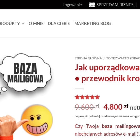
Logowanie
SPRZEDAM BIZNES
 PRODUKTY
O MNIE
DLA CIEBIE
MARKETING BLOG
STRONA GŁÓWNA
/
TO TEŻ WARTO ZOBA
Jak uporządkowa
• przewodnik kro
Oceniony
1
5
Pierwotna
Akt
9.600
4.800
zł
zł
net
na 5 na
cena
ce
podstawie
dopasuj do potrzeb | ostatnia najniższa cena w ciągu 
oceny
wynosiła:
wyn
klienta
Czy Twoja
baza mailingow
9.600 zł.
4.8
niechcianych adresów e-mail? 