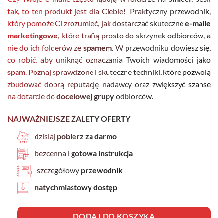
49 zł.
0 zł.
tak, to ten produkt jest dla Ciebie! Praktyczny przewodnik,
który pomoże Ci zrozumieć, jak dostarczać skuteczne
e-maile
marketingowe
, które trafią prosto do skrzynek odbiorców, a
nie do ich folderów ze
spamem
. W przewodniku dowiesz się,
co robić, aby uniknąć oznaczania Twoich wiadomości jako
spam
. Poznaj sprawdzone i skuteczne techniki, które pozwolą
zbudować dobrą reputację nadawcy oraz zwiększyć szanse
na dotarcie do
docelowej grupy
odbiorców.
NAJWAŻNIEJSZE ZALETY OFERTY
dzisiaj
pobierz za darmo
bezcenna i
gotowa instrukcja
szczegółowy
przewodnik
natychmiastowy dostęp
DODAJ DO KOSZYKA