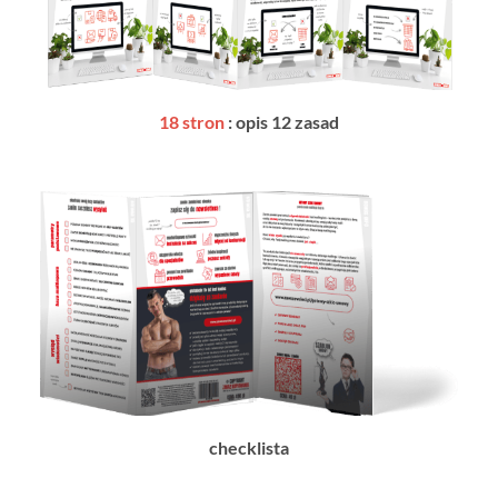
18 stron
: opis 12 zasad
checklista