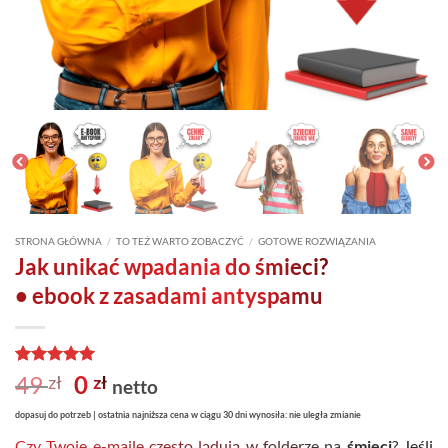
STRONA GŁÓWNA
/
TO TEŻ WARTO ZOBACZYĆ
/
GOTOWE ROZWIĄZANIA
Jak unikać wpadania do śmieci?
• ebook z zasadami antyspamu
Oceniony
1
Pierwotna
5
Aktualna
49
0
zł
zł
netto
na 5 na
cena
cena
podstawie
dopasuj do potrzeb | ostatnia najniższa cena w ciągu 30 dni wynosiła: nie uległa zmianie
oceny
wynosiła:
wynosi:
klienta
Czy Twoje e-maile często lądują w folderze na
śmieci
? Jeśli