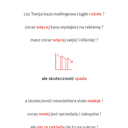
czy Twoja baza mailingowa ciągle
rośnie
?
coraz
więcej
kasy wydajesz na reklamę ?
masz coraz
więcej
wejść i kliknięć ?
ale skuteczność
spada
a skuteczność newslettera stale
maleje
!
coraz
mniej
jest sprzedaży i zakupów !
ale
nie przekłada
się to na sukces !