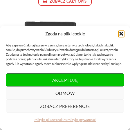
ZOBACZ CAŁY OPIS
Zgoda na pliki cookie
Aby zapewnić jak najlepsze wrażenia, korzystamy z technologii, takich jak pliki
cookie, do przechowywania i/lub uzyskiwania dostępu do informacji o urządzeniu.
Zgoda na te technologie pozwoli nam przetwarzać dane, takie jak zachowanie
podczas przeglądania lub unikalne identyfikatory na tej stronie. Brak wyrażenia
zgody lub wycofanie zgody może niekorzystnie wpłynąć na niektóre cechy i funkcje.
AKCEPTUJĘ
ODMÓW
ZOBACZ PREFERENCJE
Jak uporządkować bazę mailingową?
Polityka plików cookies
Polityka prywatności
nie zawiera tego e-booka