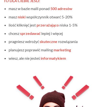
TO DLA CIEBIE JEŚLI:
masz w bazie maili ponad
500 adresów
masz
niski
współczynnik otwarć 5-20%
ilość kliknięć jest
przerażająco
niska 1-5%
chcesz
sprzedawać
lepiej i więcej
pragniesz wdrożyć
skuteczne
rozwiązania
planujesz poprawić mailing
marketing
wiesz, ale nie jesteś
informatykiem