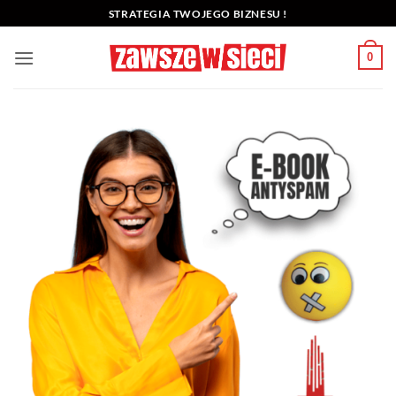
Przewiń
STRATEGIA TWOJEGO BIZNESU !
do
zawartości
0