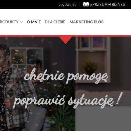
Logowanie
SPRZEDAM BIZNES
 PRODUKTY
O MNIE
DLA CIEBIE
MARKETING BLOG
chętnie pomogę
poprawić sytuację !