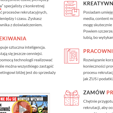
KREATYW
a
” specjalisty z konkretnej
ić procesów rekrutacyjnych,
Posiadam umiejęt
eniędzy i czasu. Zyskasz
media, content m
wnika z doświadczeniem.
mogę skutecznie
Powiem szczerze,
lubią
, bo wytykam
EKIWANIA
puje sztuczna inteligencja.
PRACOWN
ją się jeszcze cenniejsi.
z pomocą technologii realizować
Rozwiązanie korz
 Nie można wszystkiego zastąpić
konieczności pr
ingowi bliżej jest do sprzedaży
procesu rekrutac
jak ZUS i podatki
ZAMÓW
PR
Chętnie przygot
rekrutacji, aby 