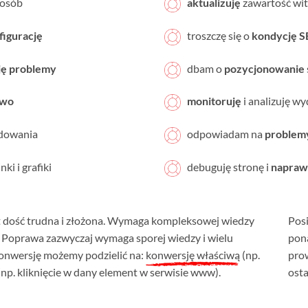
posób
aktualizuję
zawartość wi
figurację
troszczę się o
kondycję 
ję problemy
dbam o
pozycjonowanie
two
monitoruję
i analizuję w
adowania
odpowiadam na
problem
inki i grafiki
debuguję stronę i
napraw
t dość trudna i złożona. Wymaga kompleksowej wiedzy
Pos
. Poprawa zazwyczaj wymaga sporej wiedzy i wielu
pona
onwersję możemy podzielić na:
konwersję właściwą
(np.
pro
np. kliknięcie w dany element w serwisie www).
osta