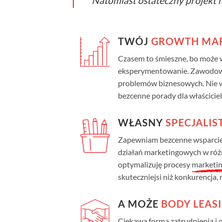
Natomiast ostateczny projekt 
TWÓJ
GROWTH MAR
Czasem to śmieszne, bo może w
eksperymentowanie. Zawod
problemów biznesowych. Nie w
bezcenne porady dla właściciel
WŁASNY
SPECJALIS
Zapewniam bezcenne wsparcie
działań marketingowych w różn
optymalizuję procesy
marketi
skuteczniejsi niż konkurencja, ro
A MOŻE
BODY LEAS
Ciekawa forma zatrudnienia i o