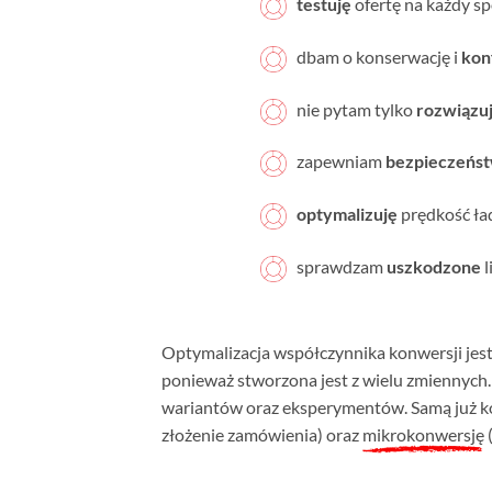
testuję
ofertę na każdy s
dbam o konserwację i
kon
nie pytam tylko
rozwiązu
zapewniam
bezpieczeńs
optymalizuję
prędkość ł
sprawdzam
uszkodzone
l
Optymalizacja współczynnika konwersji jes
ponieważ stworzona jest z wielu zmiennych
wariantów oraz eksperymentów. Samą już k
złożenie zamówienia) oraz
mikrokonwersję
(