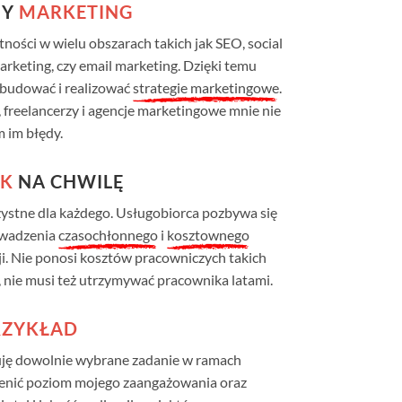
NY
MARKETING
ności w wielu obszarach takich jak SEO, social
arketing, czy email marketing. Dzięki temu
 budować i realizować
strategie marketingowe
.
 freelancerzy i agencje marketingowe mnie
nie
 im błędy.
IK
NA CHWILĘ
ystne dla każdego. Usługobiorca pozbywa się
owadzenia
czasochłonnego
i
kosztownego
ji. Nie ponosi kosztów pracowniczych takich
, nie musi też utrzymywać pracownika latami.
ZYKŁAD
uję dowolnie wybrane zadanie w ramach
ocenić poziom mojego zaangażowania oraz