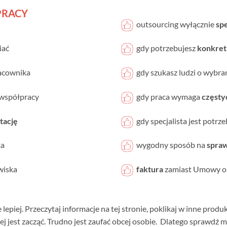
PRACY
outsourcing wyłącznie
spe
iać
gdy potrzebujesz
konkret
pracownika
gdy szukasz ludzi o wybr
współpracy
gdy praca wymaga
częsty
tację
gdy specjalista jest potrz
ka
wygodny sposób na
spra
wiska
faktura
zamiast Umowy o 
lepiej. Przeczytaj informacje na tej stronie, poklikaj w inne produ
iej jest zacząć. Trudno jest zaufać obcej osobie. Dlatego sprawdź mn