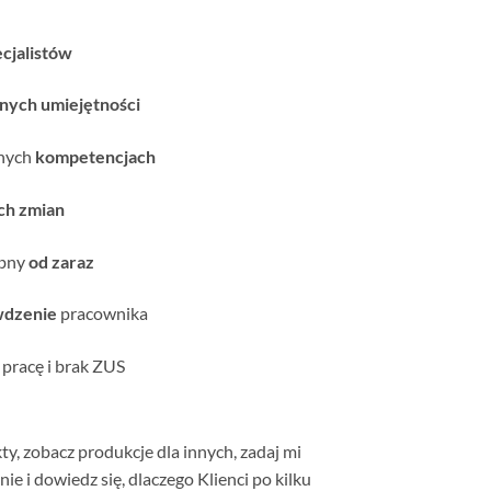
cjalistów
nych umiejętności
anych
kompetencjach
ch zmian
ebny
od zaraz
wdzenie
pracownika
pracę i brak ZUS
kty, zobacz produkcje dla innych, zadaj mi
ie i dowiedz się, dlaczego Klienci po kilku