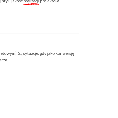
styl i jakość
realizacji
projektów.
netowym). Są sytuacje, gdy jako konwersję
arza.