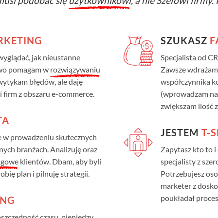
musi podobać się
użytkownikowi
, a nie Szefowi firmy
KETING
SZUKASZ
F
yglądać, jak nieustanne
Specjalista od C
owo pomagam w
rozwiązywaniu
Zawsze wdrażam 
ytykam błędów, ale daję
współczynnika ko
i firm z obszaru e-commerce.
(wprowadzam nawe
zwiększam ilość z
TA
JESTEM
T-
 w prowadzeniu skutecznych
ych branżach. Analizuję oraz
Zapytasz kto to i
ngowe
klientów. Dbam, aby byli
specjalisty z sze
bię plan i pilnuję strategii.
Potrzebujesz os
marketer z dosko
poukładał proces
ING
szczędność czasu, pieniędzy.