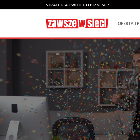
Przewiń
STRATEGIA TWOJEGO BIZNESU !
do
zawartości
OFERTA I