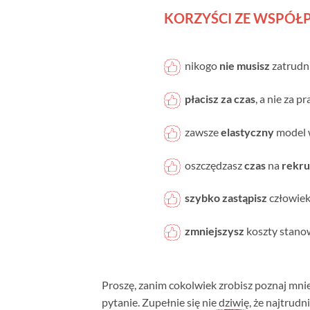
KORZYŚCI ZE WSPÓŁ
nikogo
nie musisz
zatrudn
płacisz za czas
, a nie za 
zawsze
elastyczny
model 
oszczędzasz
czas
na
rekru
szybko zastąpisz
człowie
zmniejszysz
koszty stano
Proszę, zanim cokolwiek zrobisz poznaj mnie 
pytanie. Zupełnie się
nie dziwię
, że najtrudn