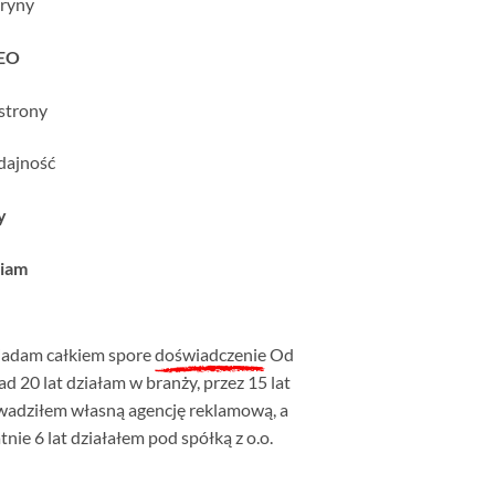
tryny
SEO
strony
ydajność
y
iam
iadam całkiem spore
doświadczenie
Od
d 20 lat działam w branży, przez 15 lat
wadziłem własną agencję reklamową, a
tnie 6 lat działałem pod spółką z o.o.