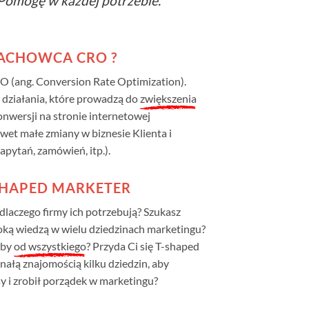
. Pomogę w każdej potrzebie.
ACHOWCA CRO ?
RO (ang. Conversion Rate Optimization).
działania, które prowadzą do
zwiększenia
nwersji na stronie internetowej
t małe zmiany w biznesie Klienta i
apytań, zamówień, itp.).
SHAPED MARKETER
 dlaczego firmy ich potrzebują? Szukasz
roką wiedzą w wielu dziedzinach marketingu?
oby
od wszystkiego
? Przyda Ci się T-shaped
nałą znajomością kilku dziedzin, aby
y i zrobił porządek w marketingu?