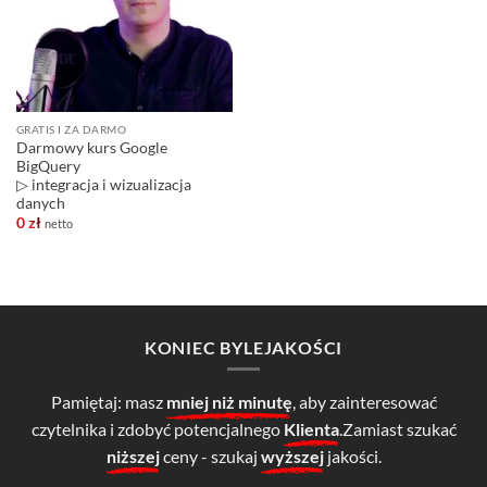
GRATIS I ZA DARMO
Darmowy kurs Google
BigQuery
▷ integracja i wizualizacja
danych
0
zł
netto
KONIEC BYLEJAKOŚCI
Pamiętaj: masz
mniej niż minutę
, aby zainteresować
czytelnika i zdobyć potencjalnego
Klienta
.Zamiast szukać
niższej
ceny - szukaj
wyższej
jakości.