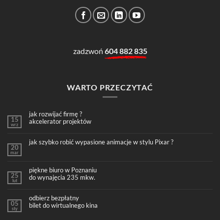
zadzwoń
604 882 835
WARTO PRZECZYTAĆ
jak rozwijać firmę ?
15
akcelerator projektów
wrz
jak szybko robić wypasione animacje w stylu Pixar ?
20
mar
piękne biuro w Poznaniu
25
do wynajęcia 235 mkw.
lut
odbierz bezpłatny
05
bilet do wirtualnego kina
sty