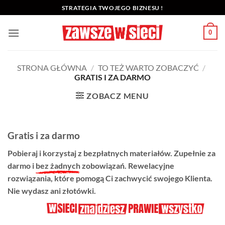
Przewiń
STRATEGIA TWOJEGO BIZNESU !
do
zawartości
0
STRONA GŁÓWNA
/
TO TEŻ WARTO ZOBACZYĆ
/
GRATIS I ZA DARMO
ZOBACZ MENU
Gratis i za darmo
Pobieraj i korzystaj z bezpłatnych materiałów. Zupełnie za
darmo i
bez żadnych
zobowiązań. Rewelacyjne
rozwiązania, które pomogą Ci zachwycić swojego Klienta.
Nie wydasz ani złotówki.