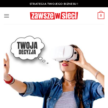
Przewiń
STRATEGIA TWOJEGO BIZNESU !
do
zawartości
0