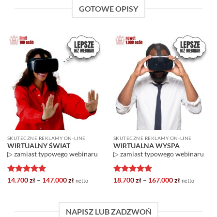
GOTOWE OPISY
SKUTECZNE REKLAMY ON-LINE
SKUTECZNE REKLAMY ON-LINE
WIRTUALNY ŚWIAT
WIRTUALNA WYSPA
▷ zamiast typowego webinaru
▷ zamiast typowego webinaru
Oceniono
5
Zakres
Oceniono
5
Zakres
14.700
zł
–
147.000
zł
18.700
zł
–
167.000
zł
netto
netto
cen:
cen:
na 5
na 5
od
od
14.700 zł
18.700 zł
do
do
NAPISZ LUB ZADZWOŃ
147.000 zł
167.000 zł