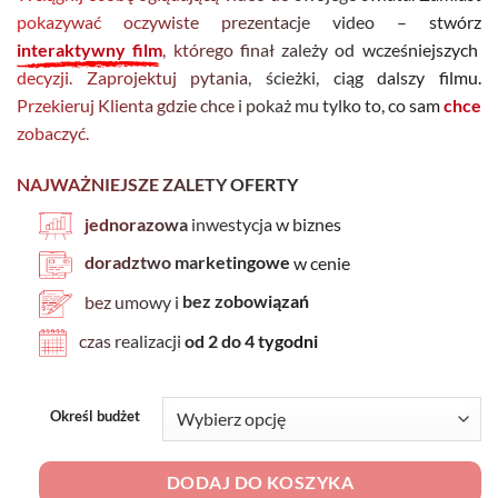
do
pokazywać oczywiste prezentacje video – stwórz
35.000 zł
interaktywny film
, którego finał zależy od wcześniejszych
decyzji. Zaprojektuj pytania, ścieżki, ciąg dalszy filmu.
Przekieruj Klienta gdzie chce i pokaż mu tylko to, co sam
chce
zobaczyć.
NAJWAŻNIEJSZE ZALETY OFERTY
jednorazowa
inwestycja w biznes
doradztwo marketingowe
w cenie
bez umowy i
bez zobowiązań
czas realizacji
od
2 do 4 tygodni
Określ budżet
DODAJ DO KOSZYKA