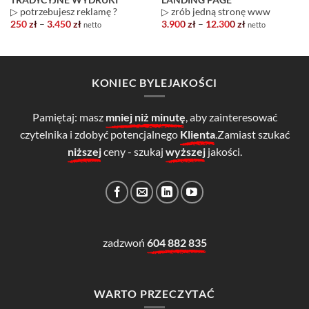
▷ potrzebujesz reklamę ?
▷ zrób jedną stronę www
Zakres
Zakres
250
zł
–
3.450
zł
3.900
zł
–
12.300
zł
netto
netto
cen:
cen:
od
od
250 zł
3.900 zł
do
do
3.450 zł
12.300 zł
KONIEC BYLEJAKOŚCI
Pamiętaj: masz
mniej niż minutę
, aby zainteresować
czytelnika i zdobyć potencjalnego
Klienta
.Zamiast szukać
niższej
ceny - szukaj
wyższej
jakości.
zadzwoń
604 882 835
WARTO PRZECZYTAĆ