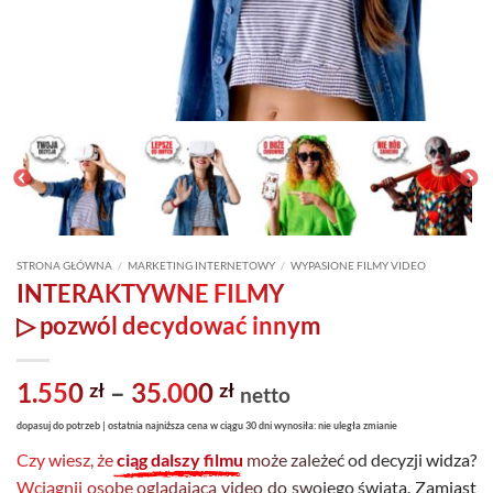
STRONA GŁÓWNA
/
MARKETING INTERNETOWY
/
WYPASIONE FILMY VIDEO
INTERAKTYWNE FILMY
▷ pozwól decydować innym
Zakres
1.550
–
35.000
zł
zł
netto
cen:
dopasuj do potrzeb | ostatnia najniższa cena w ciągu 30 dni wynosiła: nie uległa zmianie
od
Czy wiesz, że
ciąg dalszy filmu
może zależeć od decyzji widza?
1.550 zł
Wciągnij osobę oglądającą video do swojego świata. Zamiast