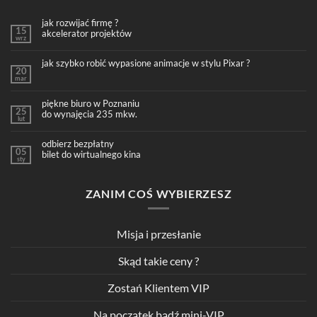
jak rozwijać firmę ?
15
akcelerator projektów
wrz
jak szybko robić wypasione animacje w stylu Pixar ?
20
mar
piękne biuro w Poznaniu
25
do wynajęcia 235 mkw.
lut
odbierz bezpłatny
05
bilet do wirtualnego kina
sty
ZANIM COŚ WYBIERZESZ
Misja i przesłanie
Skąd takie ceny ?
Zostań Klientem VIP
Na początek bądź mini-VIP