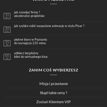
jak rozwijać firmę ?
15
akcelerator projektów
wrz
jak szybko robić wypasione animacje w stylu Pixar ?
20
mar
piękne biuro w Poznaniu
25
do wynajęcia 235 mkw.
lut
odbierz bezpłatny
05
bilet do wirtualnego kina
sty
ZANIM COŚ WYBIERZESZ
Misja i przesłanie
Skąd takie ceny ?
Zostań Klientem VIP