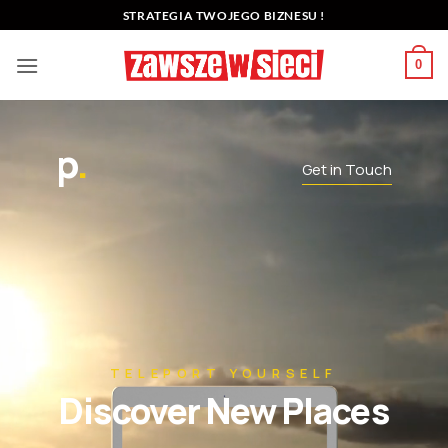
Przewiń
STRATEGIA TWOJEGO BIZNESU !
do
zawartości
0
p
.
Get in Touch
TELEPORT YOURSELF
Discover New Places