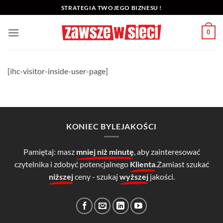
Przewiń
STRATEGIA TWOJEGO BIZNESU !
do
zawartości
0
[ihc-visitor-inside-user-page]
KONIEC BYLEJAKOŚCI
Pamiętaj: masz
mniej niż minutę
, aby zainteresować
czytelnika i zdobyć potencjalnego
Klienta
.Zamiast szukać
niższej
ceny - szukaj
wyższej
jakości.