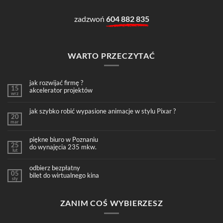
zadzwoń
604 882 835
WARTO PRZECZYTAĆ
jak rozwijać firmę ?
15
akcelerator projektów
wrz
jak szybko robić wypasione animacje w stylu Pixar ?
20
mar
piękne biuro w Poznaniu
25
do wynajęcia 235 mkw.
lut
odbierz bezpłatny
05
bilet do wirtualnego kina
sty
ZANIM COŚ WYBIERZESZ