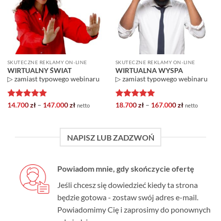
SKUTECZNE REKLAMY ON-LINE
SKUTECZNE REKLAMY ON-LINE
WIRTUALNY ŚWIAT
WIRTUALNA WYSPA
▷ zamiast typowego webinaru
▷ zamiast typowego webinaru
Oceniono
5
Zakres
Oceniono
5
Zakres
14.700
zł
–
147.000
zł
18.700
zł
–
167.000
zł
netto
netto
cen:
cen:
na 5
na 5
od
od
14.700 zł
18.700 zł
do
do
NAPISZ LUB ZADZWOŃ
147.000 zł
167.000 zł
Powiadom mnie, gdy skończycie ofertę
Jeśli chcesz się dowiedzieć kiedy ta strona
będzie gotowa - zostaw swój adres e-mail.
Powiadomimy Cię i zaprosimy do ponownych