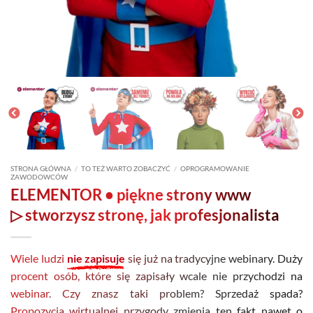
STRONA GŁÓWNA
/
TO TEŻ WARTO ZOBACZYĆ
/
OPROGRAMOWANIE
ZAWODOWCÓW
ELEMENTOR
• piękne strony www
▷ stworzysz stronę, jak profesjonalista
Wiele ludzi
nie zapisuje
się już na tradycyjne webinary. Duży
procent osób, które się zapisały wcale nie przychodzi na
webinar. Czy znasz taki problem? Sprzedaż spada?
Propozycja wirtualnej przygody zmienia ten fakt nawet o