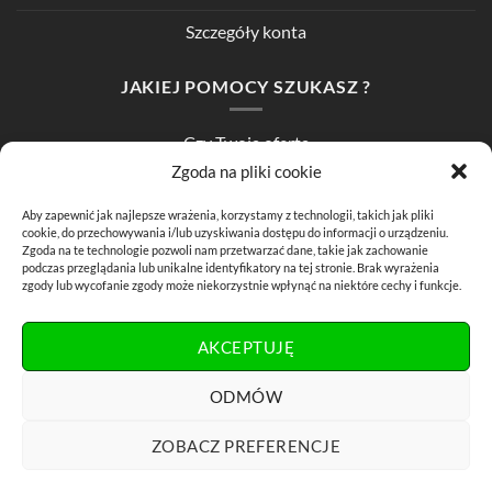
Szczegóły konta
JAKIEJ POMOCY SZUKASZ ?
Czy Twoja oferta
wygląda kiepsko ?
Zgoda na pliki cookie
Aby zapewnić jak najlepsze wrażenia, korzystamy z technologii, takich jak pliki
Koniec z
bylejakością
!
cookie, do przechowywania i/lub uzyskiwania dostępu do informacji o urządzeniu.
Zgoda na te technologie pozwoli nam przetwarzać dane, takie jak zachowanie
Konkurencja jest zawsze dwa kliknięcia stąd.
podczas przeglądania lub unikalne identyfikatory na tej stronie. Brak wyrażenia
zgody lub wycofanie zgody może niekorzystnie wpłynąć na niektóre cechy i funkcje.
Oczaruj
swoich Klientów.
AKCEPTUJĘ
biznes@zawszewsieci.pl
ODMÓW
ZOBACZ PREFERENCJE