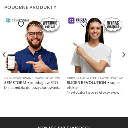
PODOBNE PRODUKTY
Dodaj do ulubionych
Dodaj do ulubionych
OPROGRAMOWANIE ZAWODOWCÓW
OPROGRAMOWANIE ZAWODOWCÓW
SEMSTORM
• kombajn w SEO
SLIDER REVOLUTION
• super
▷ narzędzia do pozycjonowania
efekty
▷ wtyczka tworzy efekty wow!
KONIEC BYLEJAKOŚCI