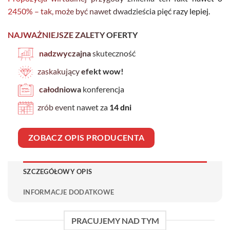
2450% – tak, może być nawet dwadzieścia pięć razy lepiej.
NAJWAŻNIEJSZE ZALETY OFERTY
nadzwyczajna
skuteczność
zaskakujący
efekt wow!
całodniowa
konferencja
zrób event nawet za
14 dni
ZOBACZ OPIS PRODUCENTA
SZCZEGÓŁOWY OPIS
INFORMACJE DODATKOWE
PRACUJEMY NAD TYM