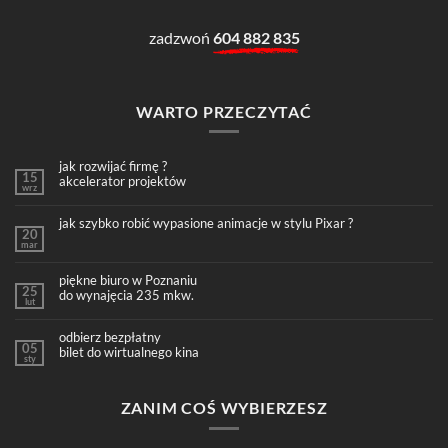
zadzwoń
604 882 835
WARTO PRZECZYTAĆ
jak rozwijać firmę ?
15
akcelerator projektów
wrz
jak szybko robić wypasione animacje w stylu Pixar ?
20
mar
piękne biuro w Poznaniu
25
do wynajęcia 235 mkw.
lut
odbierz bezpłatny
05
bilet do wirtualnego kina
sty
ZANIM COŚ WYBIERZESZ