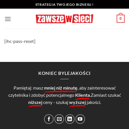
Przewiń
STRATEGIA TWOJEGO BIZNESU !
do
zawartości
0
[ihc-pass-reset]
KONIEC BYLEJAKOŚCI
Pamiętaj: masz
mniej niż minutę
, aby zainteresować
czytelnika i zdobyć potencjalnego
Klienta
.Zamiast szukać
niższej
ceny - szukaj
wyższej
jakości.