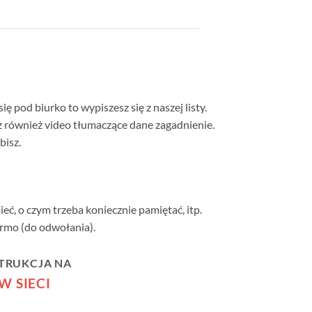
 się pod biurko to wypiszesz się z naszej listy.
z również video tłumaczące dane zagadnienie.
bisz.
eć, o czym trzeba koniecznie pamiętać, itp.
armo (do odwołania).
TRUKCJA NA
W SIECI