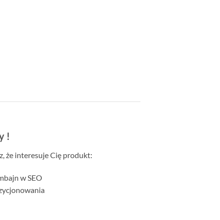
y !
 że interesuje Cię produkt:
mbajn w SEO
ozycjonowania