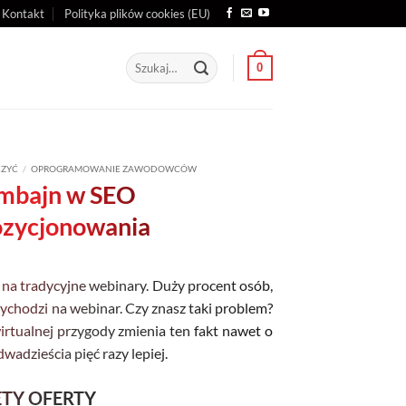
Kontakt
Polityka plików cookies (EU)
Szukaj:
0
CZYĆ
/
OPROGRAMOWANIE ZAWODOWCÓW
mbajn w SEO
ozycjonowania
ż na tradycyjne webinary. Duży procent osób,
rzychodzi na webinar. Czy znasz taki problem?
rtualnej przygody zmienia ten fakt nawet o
adzieścia pięć razy lepiej.
ETY OFERTY