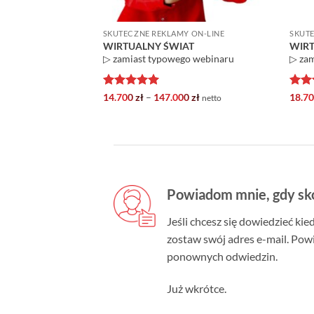
SKUTECZNE REKLAMY ON-LINE
SKUTE
WIRTUALNY ŚWIAT
WIR
▷ zamiast typowego webinaru
▷ zam
Oceniono
5
Zakres
Oce
14.700
zł
–
147.000
zł
18.7
netto
cen:
na 5
na 5
od
14.700 zł
do
147.000 zł
Powiadom mnie, gdy sk
Jeśli chcesz się dowiedzieć kie
zostaw swój adres e-mail. Pow
ponownych odwiedzin.
Już wkrótce.