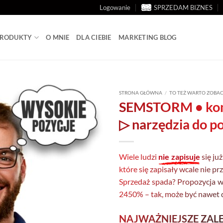
Logowanie
SPRZEDAM BIZNES
 PRODUKTY
O MNIE
DLA CIEBIE
MARKETING BLOG
STRONA GŁÓWNA
/
TO TEŻ WARTO ZOBA
SEMSTORM
• ko
▷ narzędzia do p
Wiele ludzi
nie zapisuje
się ju
które się zapisały wcale nie p
Sprzedaż spada? Propozycja wi
2450% – tak, może być nawet dw
NAJWAŻNIEJSZE ZAL