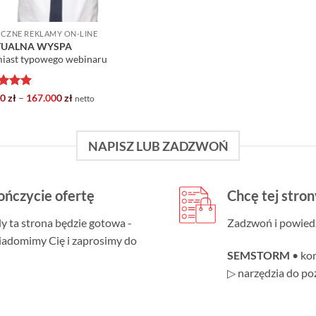
CZNE REKLAMY ON-LINE
TUALNA WYSPA
iast typowego webinaru
niono
5
Zakres
00
zł
–
167.000
zł
netto
cen:
od
18.700 zł
do
NAPISZ LUB ZADZWOŃ
167.000 zł
ończycie ofertę
Chcę tej stron
dy ta strona będzie gotowa -
Zadzwoń i powiedz,
iadomimy Cię i zaprosimy do
SEMSTORM
• ko
▷ narzędzia do p