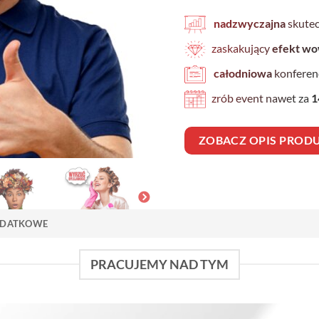
nadzwyczajna
skute
zaskakujący
efekt w
całodniowa
konferen
zrób event nawet za
1
ZOBACZ OPIS PROD
ODATKOWE
PRACUJEMY NAD TYM