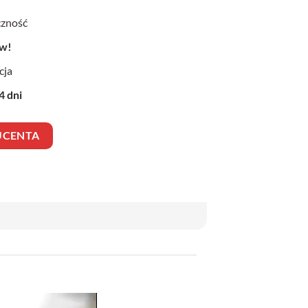
czność
ow!
cja
4 dni
UCENTA