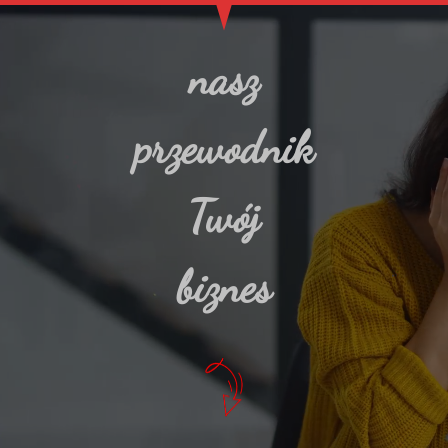
nasz
przewodnik
Twój
biznes