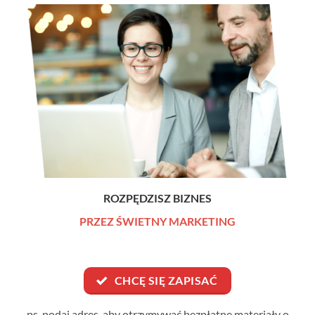
ROZPĘDZISZ BIZNES
PRZEZ ŚWIETNY MARKETING
CHCĘ SIĘ ZAPISAĆ
ps. podaj adres, aby otrzymywać bezpłatne materiały o