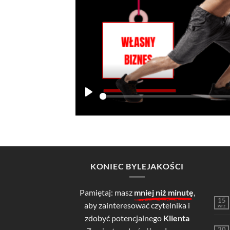
PLAY
KONIEC BYLEJAKOŚCI
Pamiętaj: masz
mniej niż minutę
,
15
aby zainteresować czytelnika i
wrz
zdobyć potencjalnego
Klienta
20