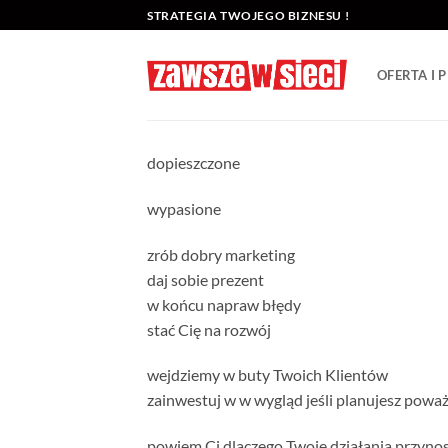
Przewiń
STRATEGIA TWOJEGO BIZNESU !
do
zawartości
OFERTA I
dopieszczone
wypasione
zrób dobry marketing
daj sobie prezent
w końcu napraw błędy
stać Cię na rozwój
wejdziemy w buty Twoich Klientów
zainwestuj w w wygląd jeśli planujesz powa
powiem Ci dlaczego Twoje działania przynos