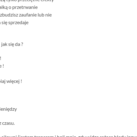
alką o przetrwanie
budzisz zaufanie lub nie
 się sprzedaje
 jak się da ?
!
 !
aj więcej !
ieniędzy
z czasu.
siłowni (jestem trenerem i boli mnie, gdy widzę rażące błędy innyc