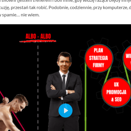
uzję, przestań tak robić. Podobnie, codziennie, przy komputerze, 
ą w spamie… nie wiem.
PLAY