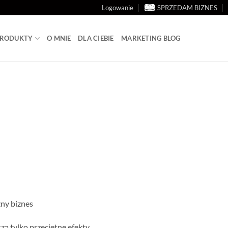
Logowanie
SPRZEDAM BIZNES
 PRODUKTY
O MNIE
DLA CIEBIE
MARKETING BLOG
żny biznes
zą tylko przeciętne efekty