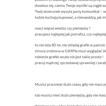
dowiesz się, czemu Twoje wysiłki są ciągle w
Twój wizerunek wysyła jasny komunikat – wz
ludzie kochają kupować, a nienawidzą, jak im
masz więcej wiedzy czy pieniędzy ?
pracujesz najlepiej jak potrafisz, czy najlepiej
to nie lata 80-te, nie składaj grafik w paincie 
strona zrobiona w GIMPie musi wyglądać źle
robienie grafiki wcale nie jest takie proste !
pracuj mądrzej, sprzedawaj sprawniej i zarabi
Musisz pracować dużo czasy, gdy nie masz p
lub musisz mieć dużo pieniędzy, gdy nie mas
W internecie widzę dokładnie to samo, co na 