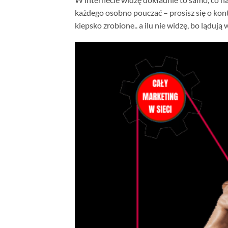
każdego osobno pouczać – prosisz się o kont
kiepsko zrobione.. a ilu nie widzę, bo ląduj