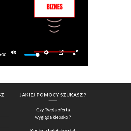
0:00
MUTE
SETTINGS
PIP
ENTER
FULLSCREEN
SZ
JAKIEJ POMOCY SZUKASZ ?
Czy Twoja oferta
wygląda kiepsko ?
Koniec z
bylejakością
!